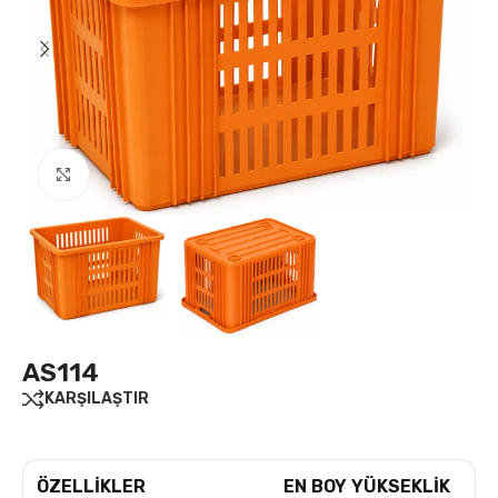
›
Avadanlık ve Takım Setleri
›
Avadanlık Setler ve Standlar
›
Çekmeceli Kutu Standlar
›
Kasalı ve Raf Kutulu Standlar
Büyütmek için tıklayın
›
Plastik Raf Kutular
›
Mobilyalı Çekmeceli Dolaplar
›
Çekmeceli Takım Dolapları
›
Plastik Saklama Kapları
AS114
KARŞILAŞTIR
›
Plastik Palet Modelleri & Fiyatları
›
Endüstriyel Atık Ürünleri
ÖZELLİKLER
EN
BOY
YÜKSEKLİK