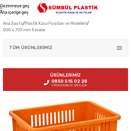
Gezinmeye geç
Ana içeriğe geç
Ana Sayfa
/
Plastik Kasa Fiyatları ve Modelleri
/
500 x 700 mm Kasalar
TÜM ÜRÜNLERİMİZ
›
Plastik Kasa Fiyatları ve Modelleri
ÜRÜNLERIMIZ
›
Metal Taşıma Kasaları ve Paletler
0850 515 02 28
ÜRÜN BİLGİSİ VE SATIŞ İÇİN
›
Esd İletken Ürünler
›
Plastik Çekmeceli Kutular
›
Plastik Avadanlık Kutuları