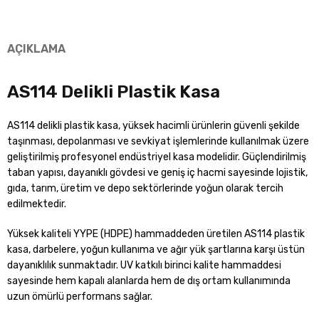
TKN1280 PLASTİK KAPAK
TKN1070 PLASTİK KAPAK
AÇIKLAMA
AS114 Delikli Plastik Kasa
AS114 delikli plastik kasa, yüksek hacimli ürünlerin güvenli şekilde
taşınması, depolanması ve sevkiyat işlemlerinde kullanılmak üzere
geliştirilmiş profesyonel endüstriyel kasa modelidir. Güçlendirilmiş
TKN1065 PLASTİK KAPAK
TKN0880 PLASTİK KAPAK
taban yapısı, dayanıklı gövdesi ve geniş iç hacmi sayesinde lojistik,
gıda, tarım, üretim ve depo sektörlerinde yoğun olarak tercih
edilmektedir.
Yüksek kaliteli YYPE (HDPE) hammaddeden üretilen AS114 plastik
kasa, darbelere, yoğun kullanıma ve ağır yük şartlarına karşı üstün
dayanıklılık sunmaktadır. UV katkılı birinci kalite hammaddesi
sayesinde hem kapalı alanlarda hem de dış ortam kullanımında
uzun ömürlü performans sağlar.
TKN0860 PLASTİK KAPAK
KONTEK2500K TEKERLEKLİ