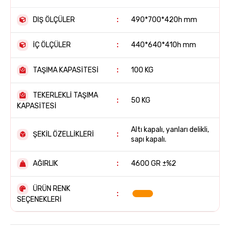
›
Market Ekipmanları
DIŞ ÖLÇÜLER
:
490*700*420h mm
›
Personel ve Emanet Dolapları
İÇ ÖLÇÜLER
:
440*640*410h mm
›
Plastik Raf Sistemleri
TAŞIMA KAPASİTESİ
:
100 KG
TEKERLEKLİ TAŞIMA
:
50 KG
KAPASİTESİ
Altı kapalı, yanları delikli,
ŞEKİL ÖZELLİKLERİ
:
sapı kapalı.
KMS2000 PLASTİK KAPAK
TKN12100 PLASTİK KAPAK
AĞIRLIK
:
4600 GR ±%2
ÜRÜN RENK
:
SEÇENEKLERİ